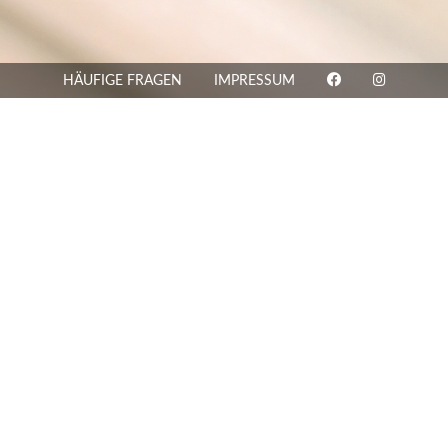
HÄUFIGE FRAGEN
IMPRESSUM
Jagd- und Kriegswaffen sowie Sportgeräte des Menschen. In den t
ten Materialien, die Ausführungen und das praktische Verfahren
dmen viele jedoch ausschließliche den Bögen ihre Aufmerksamkei
ie im Laufe der Menschheitsgeschichte verwendet wurden, ausein
lhochdeutsch / Frühneuhochdeutsch für "Pfeilschnitzer") ist ei
 Rekonstruktionen historischer Pfeile, die möglichst exakt den
hergestellt, die nur einen historischen, respektive traditionell
Willkommen in der Welt des Pfeilschnitzers!