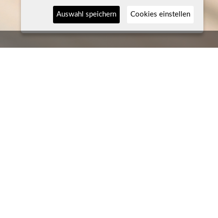
Auswahl speichern
Cookies einstellen
ausenden Jahren in denen diese Instrumente
 zur Herstellung derselbigen weiter. Pfeil und
t. Das betrifft oftmals auch den Kreis jener
andersetzen. Die dazugehörigen Pfeile sind
n handwerkliches Projekt, das die Nebensachen
 Originalen nachempfunden sein sollen. Abseits
en "Touch" oder gar ein modernes Design