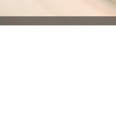
Pfeil und Bogen gelten als eine der ältesten 
Anwendung fanden, entwickelten sich die genutz
Bogen bedingen sich gegenseitig, heutzutage wi
Personen, die sich mit traditionellen Bögen, d
oftmals nur Nebensache.
Pheilsniczer
(Spätmitte
zur Hauptsache machen möchte. Im Fokus stehen
dieses Vorhabens werden allerdings auch Pfeile 
besitzen.